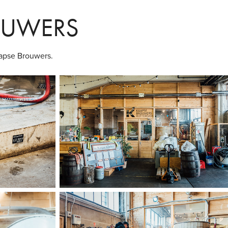
OUWERS
apse Brouwers.