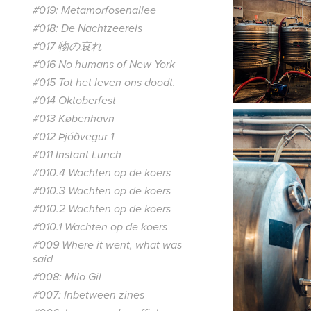
#019: Metamorfosenallee
#018: De Nachtzeereis
#017 物の哀れ
#016 No humans of New York
#015 Tot het leven ons doodt.
#014 Oktoberfest
#013 København
#012 Þjóðvegur 1
#011 Instant Lunch
#010.4 Wachten op de koers
#010.3 Wachten op de koers
#010.2 Wachten op de koers
#010.1 Wachten op de koers
#009 Where it went, what was
said
#008: Milo Gil
#007: Inbetween zines