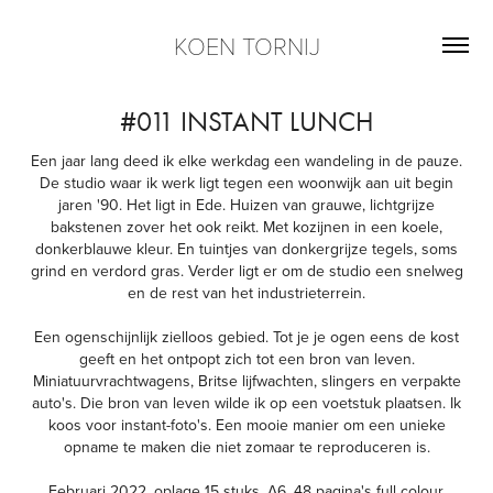
KOEN TORNIJ
#011 INSTANT LUNCH
Een jaar lang deed ik elke werkdag een wandeling in de pauze.
De studio waar ik werk ligt tegen een woonwijk aan uit begin
jaren '90. Het ligt in Ede. Huizen van grauwe, lichtgrijze
bakstenen zover het ook reikt. Met kozijnen in een koele,
donkerblauwe kleur. En tuintjes van donkergrijze tegels, soms
grind en verdord gras. Verder ligt er om de studio een snelweg
en de rest van het industrieterrein.
Een ogenschijnlijk zielloos gebied. Tot je je ogen eens de kost
geeft en het ontpopt zich tot een bron van leven.
Miniatuurvrachtwagens, Britse lijfwachten, slingers en verpakte
auto's. Die bron van leven wilde ik op een voetstuk plaatsen. Ik
koos voor instant-foto's. Een mooie manier om een unieke
opname te maken die niet zomaar te reproduceren is.
Februari 2022, oplage 15 stuks, A6, 48 pagina's full colour,